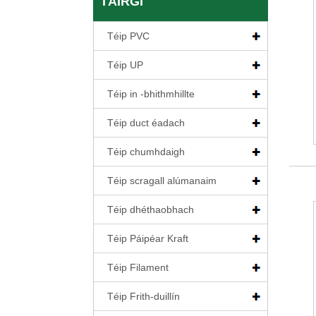
TÁIRGÍ
Téip PVC
Téip UP
Téip in -bhithmhillte
Téip duct éadach
Téip chumhdaigh
Téip scragall alúmanaim
Téip dhéthaobhach
Téip Páipéar Kraft
Téip Filament
Téip Frith-duillín