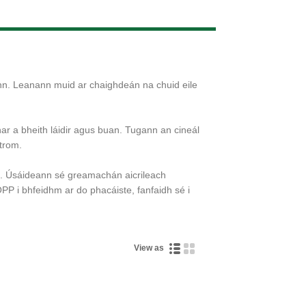
Live
linn. Leanann muid ar chaighdeán na chuid eile
ar a bheith láidir agus buan. Tugann an cineál
 trom.
l. Úsáideann sé greamachán aicrileach
PP i bhfeidhm ar do phacáiste, fanfaidh sé i
View as