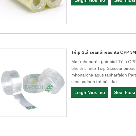
Leigh Nios mo
Seol Fios
Téip Stáiseanóireachta OPP 3/4
Mar mhonaróir gairmiúil Téip OPP 3
bheith cinnte Téip Stáiseanóirea
mhonarcha agus tabharfaidh Partec
seachadadh tráthúil duit.
Leigh Nios mo
Seol Fios