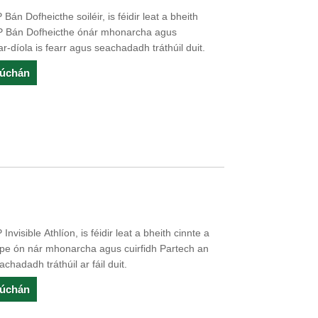
án Dofheicthe soiléir, is féidir leat a bheith
PP Bán Dofheicthe ónár mhonarcha agus
ar-díola is fearr agus seachadadh tráthúil duit.
rúchán
visible Athlíon, is féidir leat a bheith cinnte a
ape ón nár mhonarcha agus cuirfidh Partech an
achadadh tráthúil ar fáil duit.
rúchán