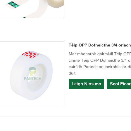
Téip OPP Dofheicthe 3/4 orlac
Mar mhonaróir gairmiúil Téip OPP D
cinnte Téip OPP Dofheicthe 3/4 
cuirfidh Partech an tseirbhís iar-d
duit.
Leigh Nios mo
Seol Fios