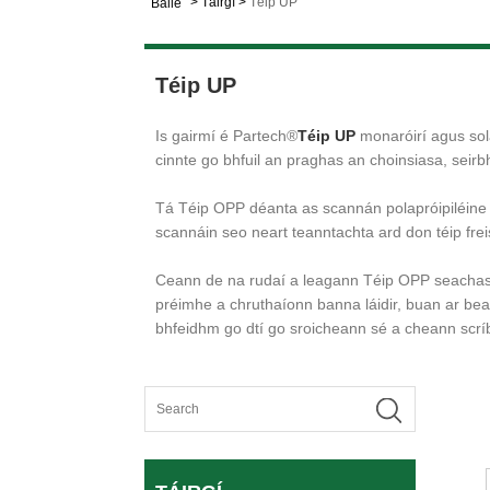
>
Táirgí
>
Téip UP
Baile
Téip UP
Is gairmí é Partech®
Téip UP
monaróirí agus sol
cinnte go bhfuil an praghas an choinsiasa, seirb
Tá Téip OPP déanta as scannán polapróipiléine a
scannáin seo neart teanntachta ard don téip freis
Ceann de na rudaí a leagann Téip OPP seachas t
préimhe a chruthaíonn banna láidir, buan ar bea
bhfeidhm go dtí go sroicheann sé a cheann scrí