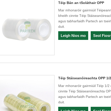
Téip Bán an tSoláthair OPP
Mar mhonaróir gairmiúil Téipeanna
bheith cinnte Téip Stáiseanóire
agus tabharfaidh Partech an tseirb
duit.
Leigh Nios mo
Seol Fios
Téip Stáiseanóireachta OPP 1/2
Mar mhonaróir gairmiúil Téip 1/2 o
cinnte Téip Stáiseanóireachta O
agus tabharfaidh Partech an tseirb
duit.