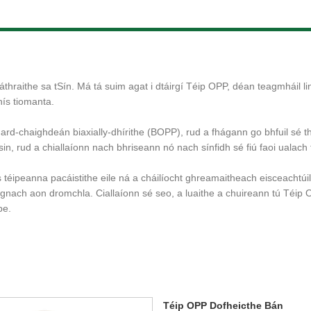
áthraithe sa tSín. Má tá suim agat i dtáirgí Téip OPP, déan teagmháil 
hís tiomanta.
rd-chaighdeán biaxially-dhírithe (BOPP), rud a fhágann go bhfuil sé th
in, rud a chiallaíonn nach bhriseann nó nach sínfidh sé fiú faoi ualach
éipeanna pacáistithe eile ná a cháilíocht ghreamaitheach eisceachtúi
gnach aon dromchla. Ciallaíonn sé seo, a luaithe a chuireann tú Téip O
be.
Téip OPP Dofheicthe Bán