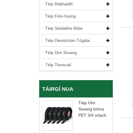
Téip Rabhaidh
Téip Féin-fusing
Téip Séalaithe Mála
Téip Deisiúchán Tógála
Téip Úim Sreang
Téip Tionscail
TÁIRGÍ NUA
Téip Úim
Sreang lomra
PET 3/4 orlach