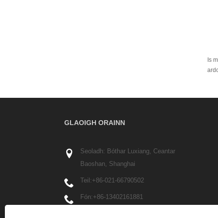
Is m
ardc
GLAOIGH ORAINN
Seoladh: Bóthar Luxiang, Ceantar
Baoshan, Shanghai
Teil:
+86-021-66790502
Fón:
+86-13402161881
Ríomhphost:
Info@partech-packing.com