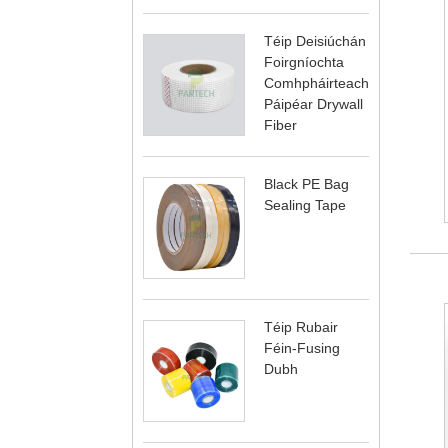
Téip Deisiúchán
Foirgníochta
Comhpháirteach
Páipéar Drywall
Fiber
Black PE Bag
Sealing Tape
Téip Rubair
Féin-Fusing
Dubh