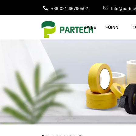
+86-021-66790502
Info@partec
BAILE
FÚINN
T