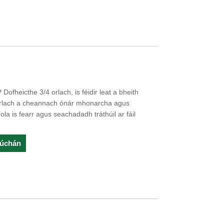
h
ofheicthe 3/4 orlach, is féidir leat a bheith
orlach a cheannach ónár mhonarcha agus
íola is fearr agus seachadadh tráthúil ar fáil
rúchán