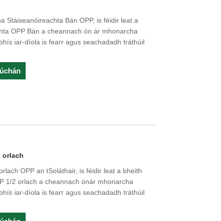
 Stáiseanóireachta Bán OPP, is féidir leat a
achta OPP Bán a cheannach ón ár mhonarcha
hís iar-díola is fearr agus seachadadh tráthúil
rúchán
 orlach
rlach OPP an tSoláthair, is féidir leat a bheith
PP 1/2 orlach a cheannach ónár mhonarcha
hís iar-díola is fearr agus seachadadh tráthúil