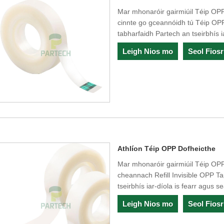
Mar mhonaróir gairmiúil Téip OPP B
cinnte go gceannóidh tú Téip O
tabharfaidh Partech an tseirbhís i
Leigh Nios mo
Seol Fios
Athlíon Téip OPP Dofheicthe
Mar mhonaróir gairmiúil Téip OPP In
cheannach Refill Invisible OPP T
tseirbhís iar-díola is fearr agus se
Leigh Nios mo
Seol Fios