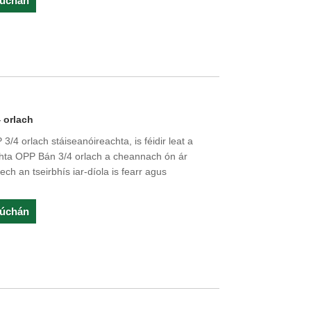
rúchán
 orlach
/4 orlach stáiseanóireachta, is féidir leat a
chta OPP Bán 3/4 orlach a cheannach ón ár
h an tseirbhís iar-díola is fearr agus
rúchán