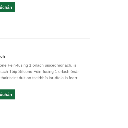
rúchán
ach
cone Féin-fusing 1 orlach uiscedhíonach, is
nnach Téip Silicone Féin-fusing 1 orlach ónár
iriscint duit an tseirbhís iar-díola is fearr
rúchán