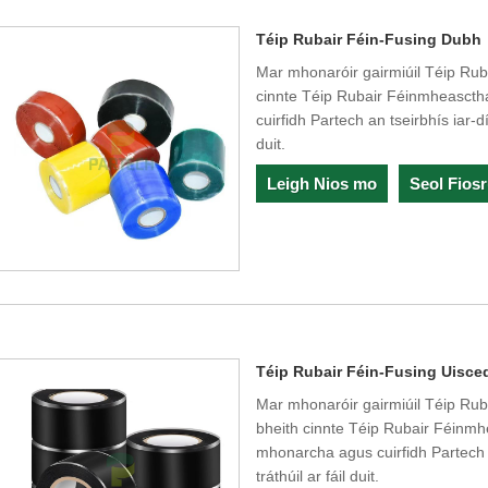
Téip Rubair Féin-Fusing Dubh
Mar mhonaróir gairmiúil Téip Ruba
cinnte Téip Rubair Féinmheasct
cuirfidh Partech an tseirbhís iar-d
duit.
Leigh Nios mo
Seol Fios
Téip Rubair Féin-Fusing Uisc
Mar mhonaróir gairmiúil Téip Rubai
bheith cinnte Téip Rubair Féinm
mhonarcha agus cuirfidh Partech a
tráthúil ar fáil duit.