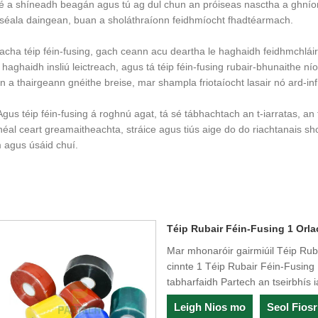
s é a shíneadh beagán agus tú ag dul chun an próiseas nasctha a ghn
 séala daingean, buan a sholáthraíonn feidhmíocht fhadtéarmach.
lacha téip féin-fusing, gach ceann acu deartha le haghaidh feidhmchlá
e haghaidh insliú leictreach, agus tá téip féin-fusing rubair-bhunaithe ní
in a thairgeann gnéithe breise, mar shampla friotaíocht lasair nó ard-in
s téip féin-fusing á roghnú agat, tá sé tábhachtach an t-iarratas, an t
ibhéal ceart greamaitheachta, stráice agus tiús aige do do riachtanais s
m agus úsáid chuí.
Téip Rubair Féin-Fusing 1 Orl
Mar mhonaróir gairmiúil Téip Rubai
cinnte 1 Téip Rubair Féin-Fusin
tabharfaidh Partech an tseirbhís i
Leigh Nios mo
Seol Fios