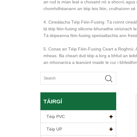
an rud is mian leat a chosaint nó a shocrú agu
chomhdhéanann an téip leis féin, cruthaíonn sé
4. Cineálacha Téip Féin-Fusing: Tá roinnt cineá
tá téip féin-fusing silicone-bhunaithe oiriúnach l
Tá téipeanna féin-fusing speisialtachta ann freis
5. Conas an Téip Féin-Fusing Ceart a Roghnú: Agu
mheas. Ba cheart duit téip a lorg a bhfuil an le
an mhonaróra a leanúint maidir le cur i bhfeidh
TÁIRGÍ
Téip PVC
Téip UP