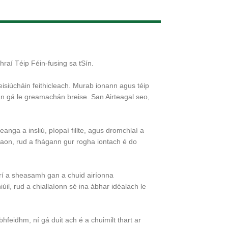
Live
raí Téip Féin-fusing sa tSín.
 deisiúcháin feithicleach. Murab ionann agus téip
gan gá le greamachán breise. San Airteagal seo,
reanga a insliú, píopaí fillte, agus dromchlaí a
araon, rud a fhágann gur rogha iontach é do
góirí a sheasamh gan a chuid airíonna
úil, rud a chiallaíonn sé ina ábhar idéalach le
bhfeidhm, ní gá duit ach é a chuimilt thart ar