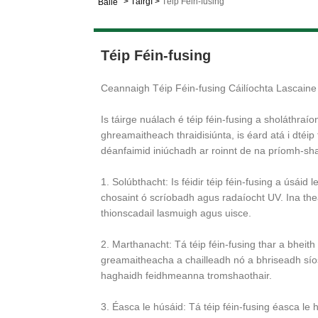
>
Táirgí
>
Téip Féin-fusing
Baile
Téip Féin-fusing
Ceannaigh Téip Féin-fusing Cáilíochta Lascaine 
Is táirge nuálach é téip féin-fusing a sholáthraío
ghreamaitheach thraidisiúnta, is éard atá i dtéi
déanfaimid iniúchadh ar roinnt de na príomh-shai
1. Solúbthacht: Is féidir téip féin-fusing a úsáid 
chosaint ó scríobadh agus radaíocht UV. Ina thea
thionscadail lasmuigh agus uisce.
2. Marthanacht: Tá téip féin-fusing thar a bheith
greamaitheacha a chailleadh nó a bhriseadh síos. 
haghaidh feidhmeanna tromshaothair.
3. Éasca le húsáid: Tá téip féin-fusing éasca le h