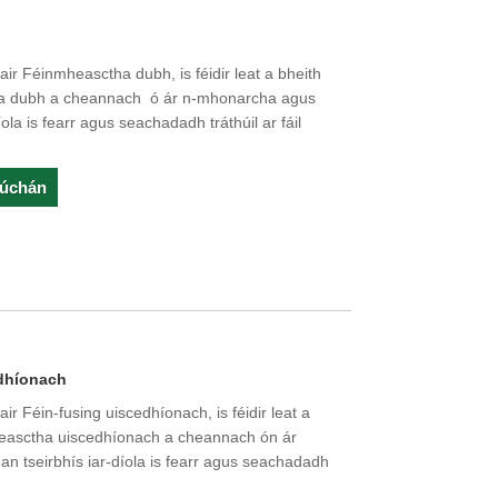
ir Féinmheasctha dubh, is féidir leat a bheith
ha dubh a cheannach ó ár n-mhonarcha agus
íola is fearr agus seachadadh tráthúil ar fáil
rúchán
edhíonach
r Féin-fusing uiscedhíonach, is féidir leat a
heasctha uiscedhíonach a cheannach ón ár
n tseirbhís iar-díola is fearr agus seachadadh