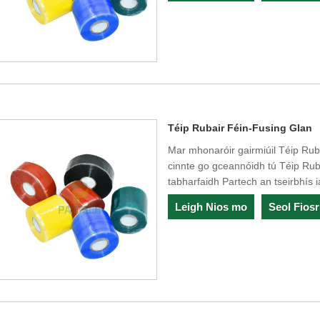
Téip Rubair Féin-Fusing Glan
Mar mhonaróir gairmiúil Téip Rubai
cinnte go gceannóidh tú Téip Ru
tabharfaidh Partech an tseirbhís i
Leigh Nios mo
Seol Fios