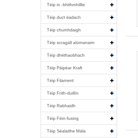
Téip in -bhithmhillte
Téip duct éadach
Téip chumhdaigh
Téip scragall alúmanaim
Téip dhéthaobhach
Téip Páipéar Kraft
Téip Filament
Téip Frith-duillín
Téip Rabhaidh
Téip Féin-fusing
Téip Séalaithe Mála