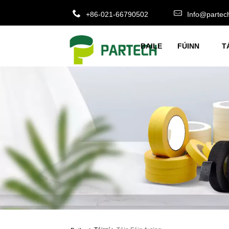
+86-021-66790502
Info@partec
BAILE
FÚINN
T