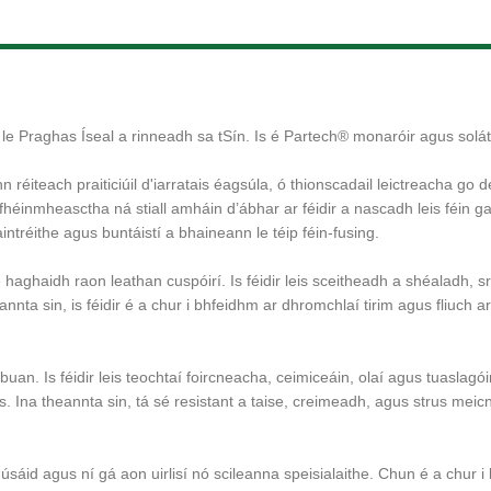
le Praghas Íseal a rinneadh sa tSín. Is é Partech® monaróir agus soláth
nn réiteach praiticiúil d'iarratais éagsúla, ó thionscadail leictreacha go
p fhéinmheasctha ná stiall amháin d’ábhar ar féidir a nascadh leis féin 
ntréithe agus buntáistí a bhaineann le téip féin-fusing.
le haghaidh raon leathan cuspóirí. Is féidir leis sceitheadh ​​a shéaladh, s
nnta sin, is féidir é a chur i bhfeidhm ar dhromchlaí tirim agus fliuch 
 buan. Is féidir leis teochtaí foircneacha, ceimiceáin, olaí agus tuasla
Ina theannta sin, tá sé resistant a taise, creimeadh, agus strus meicni
úsáid agus ní gá aon uirlisí nó scileanna speisialaithe. Chun é a chur i 