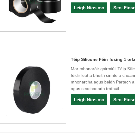
Leigh Nios mo
Seol Fios
Téip Silicone Féin-fusing 1 orl
Mar mhonaróir gairmiúil Téip Sili
féidir leat a bheith cinnte a chea
mhonarcha agus beidh Partech a tha
agus seachadadh tráthúil.
Leigh Nios mo
Seol Fios