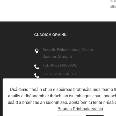
Is m
tSín
GLAOIGH ORAINN
Seoladh: Bóthar Luxiang, Ceantar
Baoshan, Shanghai
Teil:
+86-021-66790502
Fón:
+86-13402161881
Ríomhphost:
Info@partech-packing.com
Úsáidimid fianáin chun eispéireas brabhsála níos fearr a th
Facs: +86-021-66790503
anailís a dhéanamh ar thrácht an tsuímh agus chun inneach
úsáid a bhaint as an suíomh seo, aontaíonn tú lenár n-úsáid
Beartas Príobháideachta