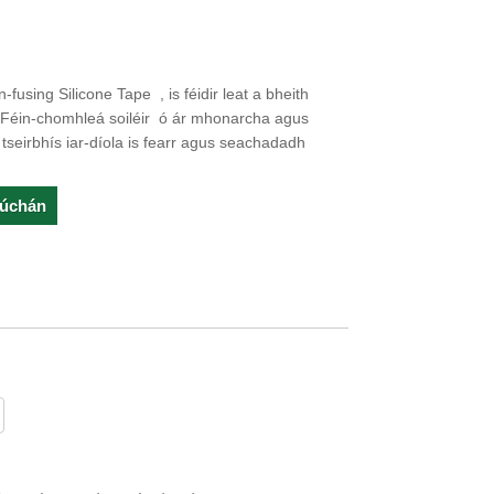
n-fusing Silicone Tape , is féidir leat a bheith
e Féin-chomhleá soiléir ó ár mhonarcha agus
n tseirbhís iar-díola is fearr agus seachadadh
rúchán