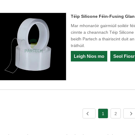
Téip Silicone Féin-Fusing Glan
Mar mhonaróir gairmiúil soiléir féi
cinnte a cheannach Téip Silicon
beidh Partech a thairiscint duit a
tráthúil.
Leigh Nios mo
Seol Fios
1
2