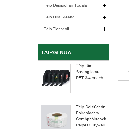
Téip Deisiúchán Tógála
Téip Úim Sreang
Téip Tionscail
TÁIRGÍ NUA
Téip Úim
Sreang lomra
PET 3/4 orlach
Téip Deisiúchán
Foirgníochta
Comhpháirteach
Páipéar Drywall