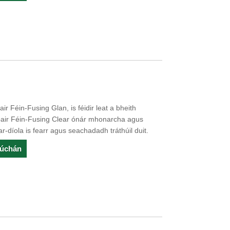
r Féin-Fusing Glan, is féidir leat a bheith
bair Féin-Fusing Clear ónár mhonarcha agus
ar-díola is fearr agus seachadadh tráthúil duit.
rúchán