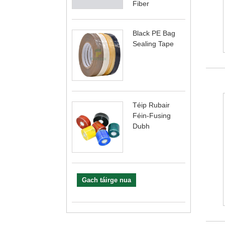
Fiber
Black PE Bag
Sealing Tape
Téip Rubair
Féin-Fusing
Dubh
Gach táirge nua