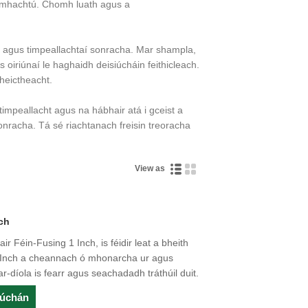
íomhachtú. Chomh luath agus a
ir agus timpeallachtaí sonracha. Mar shampla,
os oiriúnaí le haghaidh deisiúcháin feithicleach.
fheictheacht.
impeallacht agus na hábhair atá i gceist a
honracha. Tá sé riachtanach freisin treoracha
View as
ach
r Féin-Fusing 1 Inch, is féidir leat a bheith
g Inch a cheannach ó mhonarcha ur agus
ar-díola is fearr agus seachadadh tráthúil duit.
rúchán